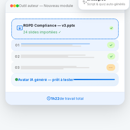
✨
Script & quiz auto-générés
Outil auteur — Nouveau module
Brouillon
RGPD Compliance — v3.pptx
24 slides importées ✓
01
✓
02
✓
03
···
Avatar IA généré — prêt à tester
1h22
de travail total