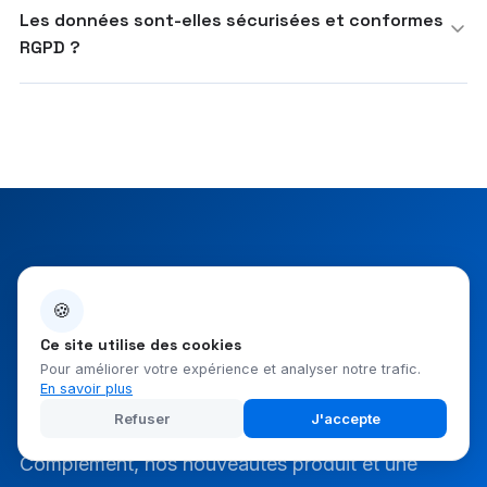
Les données sont-elles sécurisées et conformes
RGPD ?
NEWSLETTER
🍪
Restez à la pointe
Ce site utilise des cookies
Pour améliorer votre expérience et analyser notre trafic.
de l'e-learning IA
En savoir plus
Refuser
J'accepte
Chaque semaine, les dernières actualités de
Complement, nos nouveautés produit et une