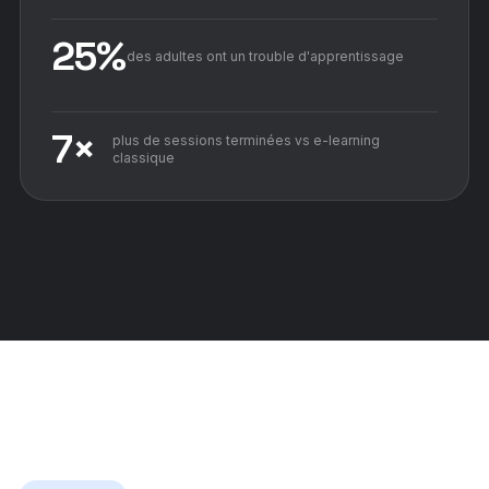
25%
des adultes ont un trouble d'apprentissage
7×
plus de sessions terminées vs e-learning
classique