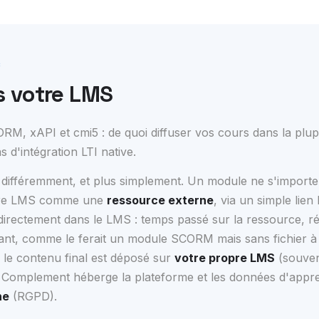
S
s votre LMS
RM, xAPI et cmi5 : de quoi diffuser vos cours dans la plu
 d'intégration LTI native.
différemment, et plus simplement. Un module ne s'importe
votre LMS comme une
ressource externe
, via un simple lie
té directement dans le LMS : temps passé sur la ressource, r
ant, comme le ferait un module SCORM mais sans fichier à
, le contenu final est déposé sur
votre propre LMS
(souven
 ; Complement héberge la plateforme et les données d'appr
ne
(RGPD).