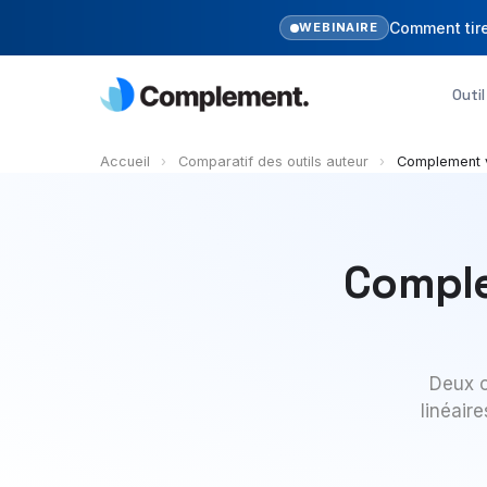
Comment tire
WEBINAIRE
Outi
Accueil
›
Comparatif des outils auteur
›
Complement 
Complem
Deux o
linéair