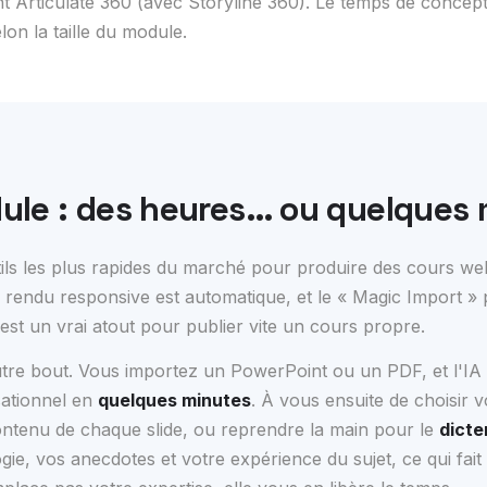
t Articulate 360 (avec Storyline 360). Le temps de concept
on la taille du module.
ule : des heures… ou quelques
tils les plus rapides du marché pour produire des cours w
le rendu responsive est automatique, et le « Magic Import »
est un vrai atout pour publier vite un cours propre.
tre bout. Vous importez un PowerPoint ou un PDF, et l'IA
ationnel en
quelques minutes
. À vous ensuite de choisir v
e contenu de chaque slide, ou reprendre la main pour le
dicte
ie, vos anecdotes et votre expérience du sujet, ce qui fait 