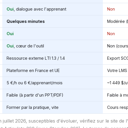
Oui
, dialogue avec l'apprenant
Non
Quelques minutes
Modérée (
Oui
Non
Oui
, cœur de l'outil
Non (cours 
Ressource externe LTI 1.3 / 1.4
Export SCO
Plateforme en France et UE
Votre LMS 
5 €/h ou 6 €/apprenant/mois
~1 449 $/ut
Faible (à partir d'un PPT/PDF)
Faible à 
Former par la pratique, vite
Cours res
juillet 2026, susceptibles d'évoluer, vérifiez sur le site de l