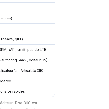
heures)
linéaire, quiz)
RM, xAPI, cmi5 (pas de LTI)
(authoring SaaS ; éditeur US)
ilisateur/an (Articulate 360)
modérée
ponsive rapides
'éditeur. Rise 360 est