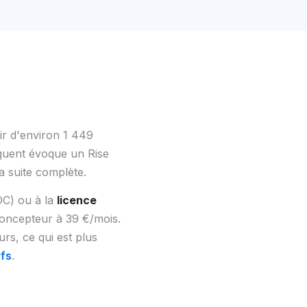
tir d'environ 1 449
équent évoque un Rise
a suite complète.
OC) ou à la
licence
concepteur à 39 €/mois.
rs, ce qui est plus
ifs
.