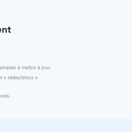
ent
 simples à mettre à jour.
t « slides/blocs »
ncés.