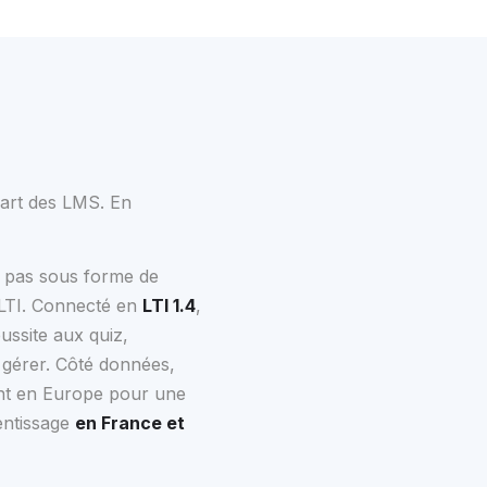
part des LMS. En
 pas sous forme de
n LTI. Connecté en
LTI 1.4
,
éussite aux quiz,
 gérer. Côté données,
t en Europe pour une
entissage
en France et