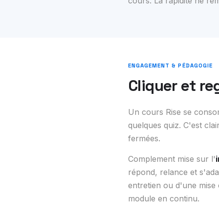
cours. La rapidité ne re
ENGAGEMENT & PÉDAGOGIE
Cliquer et re
Un cours Rise se consomm
quelques quiz. C'est clai
fermées.
Complement mise sur l'
répond, relance et s'adap
entretien ou d'une mise 
module en continu.