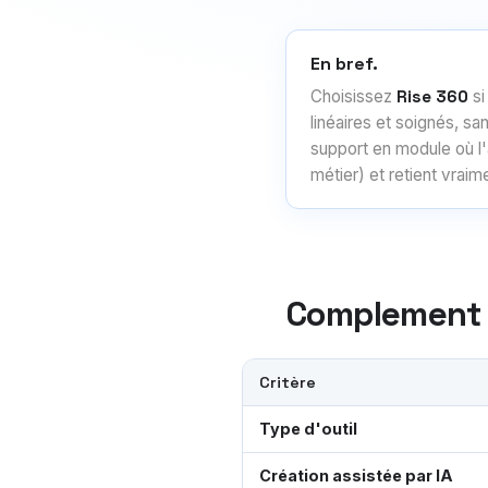
En bref.
Choisissez
Rise 360
si
linéaires et soignés, s
support en module où l
métier) et retient vraim
Complement v
Critère
Comparatif Complement et Articu
Type d'outil
Création assistée par IA