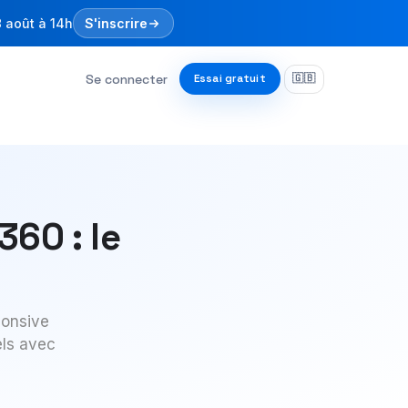
8 août à 14h
S'inscrire
Se connecter
Essai gratuit
🇬🇧
360 : le
ponsive
els avec