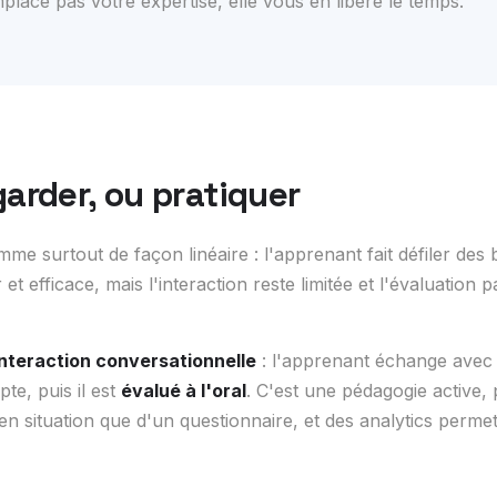
mplace pas votre expertise, elle vous en libère le temps.
garder, ou pratiquer
e surtout de façon linéaire : l'apprenant fait défiler des 
r et efficace, mais l'interaction reste limitée et l'évaluation
interaction conversationnelle
: l'apprenant échange avec 
te, puis il est
évalué à l'oral
. C'est une pédagogie active,
en situation que d'un questionnaire, et des analytics permet